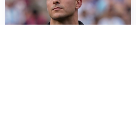
IL NOME NUOVO
Napoli, Musso resta un’opzione per la porta
TITOLARE IN CAMPIONATO
Inter, tocca a Pio Esposito: Chivu gli affida l’attacco
LE PAROLE
Spalletti prepara la Juve: “Con l’Inter servirà essere
squadra”
LONTANO DALL'ITALIA
Vlahovic, rebus futuro: Besiktas e Atletico si
contendono il serbo
Altre notizie