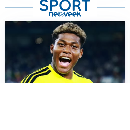
MERCATO JUVE
La Juventus vuole Suzuki, ma il Psg è avanti
CALCIOMERCATO
Inter, Frattesi blocca il mercato nerazzurro: la