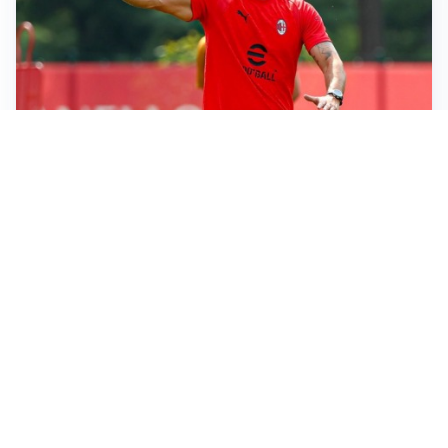
LE PAROLE
Milan, Amorim: “Sapevamo delle difficoltà, faremo
delle scelte”
LE PAROLE
Juventus, Spalletti soddisfatto: “I nuovi? Li ho visti
molto bene”
AMICHEVOLI
Il Milan crolla contro il Chelsea: 3-0 e prima sconfitta
per Amorim
AMICHEVOLI
Inter, Chivu soddisfatto: “Buona prova, non esistono
gerarchie”