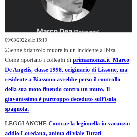
09/08/2022 alle 15:10
23enne brianzolo muore in un incidente a Ibiza.
Come riportano i colleghi di
primamonza.it Marco
De Angelis, classe 1998, originario di Lissone, ma
residente a Biassono avrebbe perso il controllo
della sua moto finendo contro un muro. Il
giovanissimo è purtroppo deceduto sull’isola
spagnola.
LEGGI ANCHE
Contrae la legionella in vacanza:
addio Loredana, anima di viale Turati