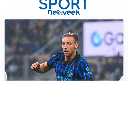
CALCIOMERCATO
Inter, Frattesi blocca il mercato nerazzurro: la
situazione
SERIE A
Roma, troppi gol subiti: Gasp deve lavorare in difesa