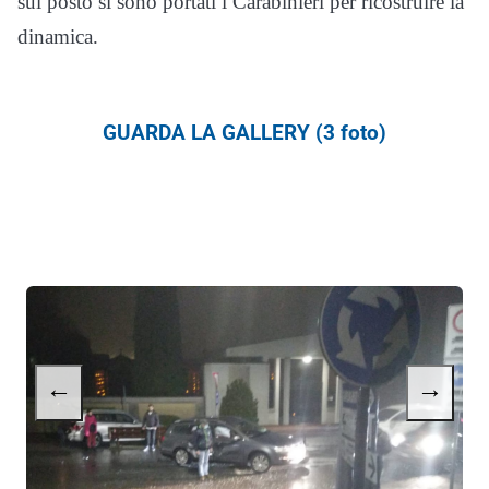
sul posto si sono portati i Carabinieri per ricostruire la
dinamica.
GUARDA LA GALLERY (3 foto)
←
→