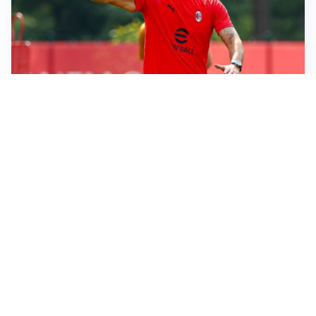
LE PAROLE
Milan, Amorim: “Sapevamo delle difficoltà, faremo
delle scelte”
LE PAROLE
Juventus, Spalletti soddisfatto: “I nuovi? Li ho visti
molto bene”
AMICHEVOLI
Il Milan crolla contro il Chelsea: 3-0 e prima sconfitta
per Amorim
AMICHEVOLI
Inter, Chivu soddisfatto: “Buona prova, non esistono
gerarchie”