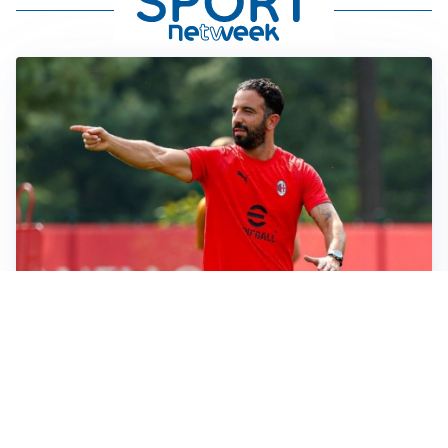
LE PAROLE
Milan, Amorim: “Sapevamo delle difficoltà, faremo
delle scelte”
LE PAROLE
Juventus, Spalletti soddisfatto: “I nuovi? Li ho visti