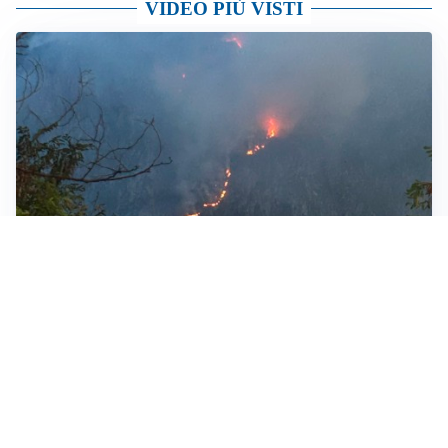
VIDEO PIÙ VISTI
ROGO
Fiamme sul Monte Moregallo: è allarme incendi
boschivi
TELEVISIONE
Medici e Medicina, diabete di tipo 1: trapianti, terapie
cellulari e salute mentale