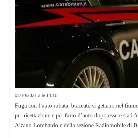
04/10/2021 alle 13:16
Fuga con l’auto rubata: braccati, si gettano nel fiu
per ricettazione e per furto d’auto dopo essere stati f
Alzano Lombardo e della sezione Radiomobile di 