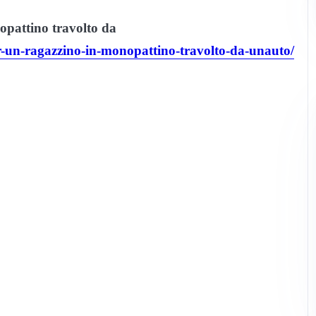
attino travolto da
r-un-ragazzino-in-monopattino-travolto-da-unauto/