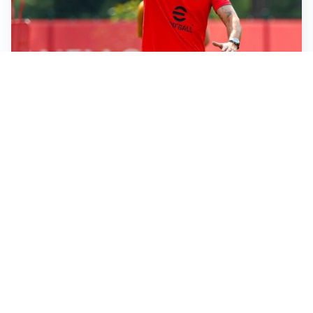
LE PAROLE
Milan, Amorim: “Sapevamo delle difficoltà, faremo
delle scelte”
LE PAROLE
Juventus, Spalletti soddisfatto: “I nuovi? Li ho visti
molto bene”
AMICHEVOLI
Il Milan crolla contro il Chelsea: 3-0 e prima sconfitta
per Amorim
AMICHEVOLI
Inter, Chivu soddisfatto: “Buona prova, non esistono
gerarchie”