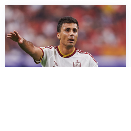
AFFARE IN CHIUSURA
Barcellona, colpo Rodri: battuto il Real Madrid
MOTIVATO
Douglas Luiz dice no all’Everton e punta sulla
Juventus
RIENTRO A RILENTO