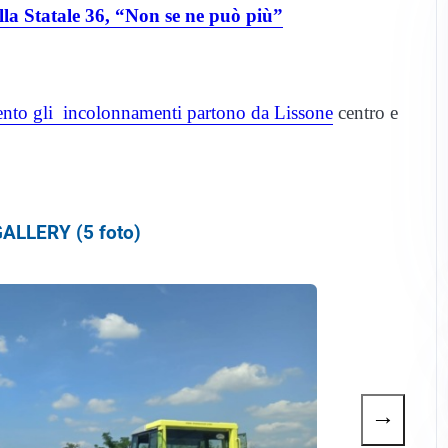
ulla Statale 36, “Non se ne può più”
ento gli incolonnamenti partono da Lissone
centro e
ALLERY (5 foto)
→