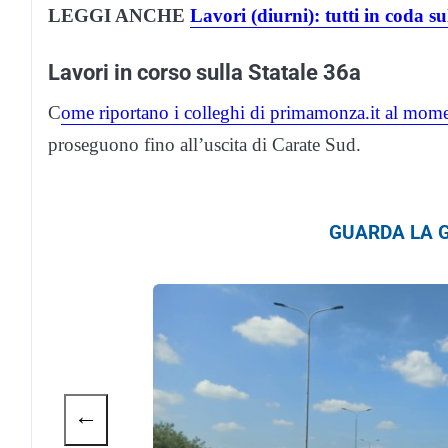
LEGGI ANCHE
Lavori (diurni): tutti in coda s
Lavori in corso sulla Statale 36a
C
ome riportano i colleghi di primamonza.it al mom
proseguono fino all’uscita di Carate Sud.
GUARDA LA G
←