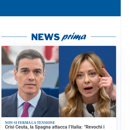
NON SI FERMA LA TENSIONE
Crisi Ceuta, la Spagna attacca l’Italia: “Revochi i