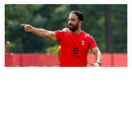
LE PAROLE
Milan, Amorim: “Sapevamo delle difficoltà, faremo
delle scelte”
LE PAROLE
Juventus, Spalletti soddisfatto: “I nuovi? Li ho visti
molto bene”