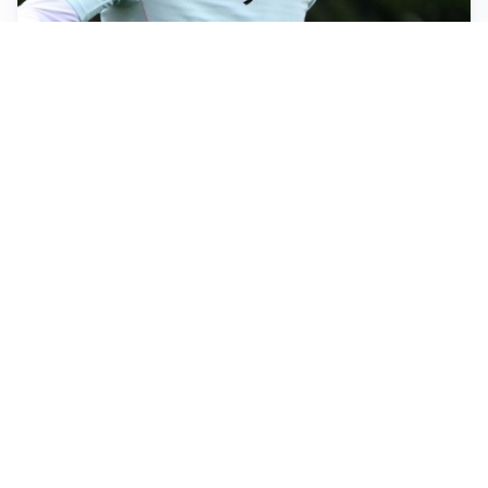
LE PAROLE
Bremer giura fedeltà: “Non ho mai chiesto di lasciare
la Juve”
IN DUBBIO
Sinner, ginocchio sotto osservazione: Cincinnati resta
in dubbio
AFFARE IN CHIUSURA
Barcellona, colpo Rodri: battuto il Real Madrid
MOTIVATO
Douglas Luiz dice no all’Everton e punta sulla
Juventus
Altre notizie
VIDEO PIÙ VISTI