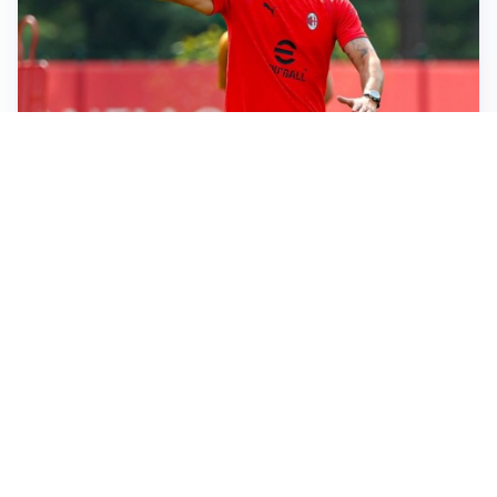
LE PAROLE
Milan, Amorim: “Sapevamo delle difficoltà, faremo
delle scelte”
LE PAROLE
Juventus, Spalletti soddisfatto: “I nuovi? Li ho visti
molto bene”
AMICHEVOLI
Il Milan crolla contro il Chelsea: 3-0 e prima sconfitta
per Amorim
AMICHEVOLI
Inter, Chivu soddisfatto: “Buona prova, non esistono
gerarchie”