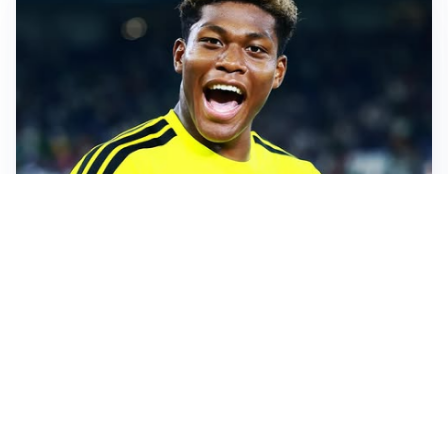
MERCATO JUVE
La Juventus vuole Suzuki, ma il Psg è avanti
CALCIOMERCATO
Inter, Frattesi blocca il mercato nerazzurro: la
situazione
SERIE A
Roma, troppi gol subiti: Gasp deve lavorare in difesa