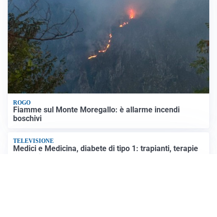
ROGO
Fiamme sul Monte Moregallo: è allarme incendi
boschivi
TELEVISIONE
Medici e Medicina, diabete di tipo 1: trapianti, terapie
cellulari e salute mentale
IMMAGINI FORTI
Rissa in riva al lago: calci, pugni e sdraio che volano IL
VIDEO