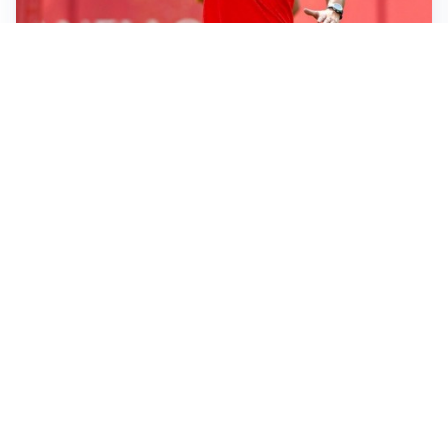
LE PAROLE
Milan, Amorim: “Sapevamo delle difficoltà, faremo
delle scelte”
LE PAROLE
Juventus, Spalletti soddisfatto: “I nuovi? Li ho visti
molto bene”
AMICHEVOLI
Il Milan crolla contro il Chelsea: 3-0 e prima sconfitta
per Amorim
AMICHEVOLI
Inter, Chivu soddisfatto: “Buona prova, non esistono
gerarchie”
Altre notizie