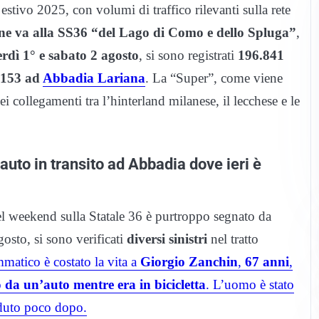
estivo 2025, con volumi di traffico rilevanti sulla rete
one va alla SS36 “del Lago di Como e dello Spluga”
,
rdì 1° e sabato 2 agosto
, si sono registrati
196.841
.153 ad
Abbadia Lariana
. La “Super”, come viene
ollegamenti tra l’hinterland milanese, il lecchese e le
 auto in transito ad Abbadia dove ieri è
del weekend sulla Statale 36 è purtroppo segnato da
gosto, si sono verificati
diversi sinistri
nel tratto
mmatico è costato la vita a
Giorgio Zanchin
,
67 anni
,
o da un’auto mentre era in bicicletta
. L’uomo è stato
eduto poco dopo.