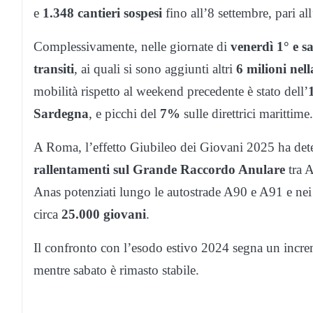
e
1.348 cantieri sospesi
fino all’8 settembre, pari all
Complessivamente, nelle giornate di
venerdì 1° e s
transiti
, ai quali si sono aggiunti altri
6 milioni nel
mobilità rispetto al weekend precedente è stato dell’
Sardegna
, e picchi del
7%
sulle direttrici marittime.
A Roma, l’effetto Giubileo dei Giovani 2025 ha dete
rallentamenti sul Grande Raccordo Anulare
tra A
Anas potenziati lungo le autostrade A90 e A91 e nei
circa
25.000 giovani
.
Il confronto con l’esodo estivo 2024 segna un incre
mentre sabato è rimasto stabile.