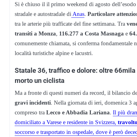
Si è chiuso il il primo weekend di agosto dell’esodo 
stradale e autostradale di
Anas
.
Particolare attenzi
tra le arterie più trafficate del fine settimana. Tra
vene
transiti a Monza
,
116.277 a Costa Masnaga
e
64
comunemente chiamata, si conferma fondamentale nei c
località turistiche alpine e lacustri.
Statale 36, traffico e dolore: oltre 66mila
morto un ciclista
Ma a fronte di questi numeri da record, il bilancio 
gravi incidenti
. Nella giornata di ieri, domenica 3 a
compreso tra
Lecco e Abbadia Lariana
.
Il più dra
domiciliato a Varese e residente in Svizzera,
travolt
soccorso e trasportato in ospedale, dove è però dec