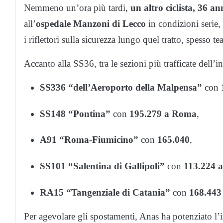
Nemmeno un’ora più tardi,
un altro ciclista, 36 an
all’
ospedale Manzoni di Lecco
in condizioni serie
i riflettori sulla sicurezza lungo quel tratto, spesso t
Accanto alla SS36, tra le sezioni più trafficate dell’i
SS336 “dell’Aeroporto della Malpensa”
con
SS148 “Pontina”
con
195.279 a Roma
,
A91 “Roma-Fiumicino”
con
165.040
,
SS101 “Salentina di Gallipoli”
con
113.224 a
RA15 “Tangenziale di Catania”
con
168.443
Per agevolare gli spostamenti, Anas ha potenziato l