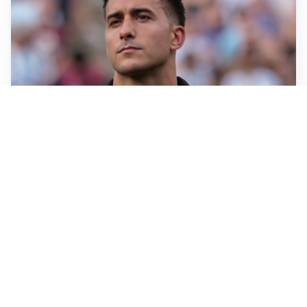
IL NOME NUOVO
Napoli, Musso resta un’opzione per la porta
TITOLARE IN CAMPIONATO
Inter, tocca a Pio Esposito: Chivu gli affida l’attacco
LE PAROLE
Spalletti prepara la Juve: “Con l’Inter servirà essere
squadra”
LONTANO DALL'ITALIA
Vlahovic, rebus futuro: Besiktas e Atletico si
contendono il serbo