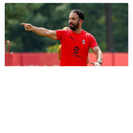
LE PAROLE
Milan, Amorim: “Sapevamo delle difficoltà, faremo
delle scelte”
LE PAROLE
Juventus, Spalletti soddisfatto: “I nuovi? Li ho visti
molto bene”
AMICHEVOLI