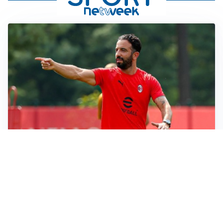
LE PAROLE
Milan, Amorim: “Sapevamo delle difficoltà, faremo
delle scelte”
LE PAROLE
Juventus, Spalletti soddisfatto: “I nuovi? Li ho visti
molto bene”