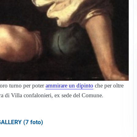
loro turno per poter
ammirare un dipinto
che per oltre
rra di Villa confalonieri, ex sede del Comune.
ALLERY (7 foto)