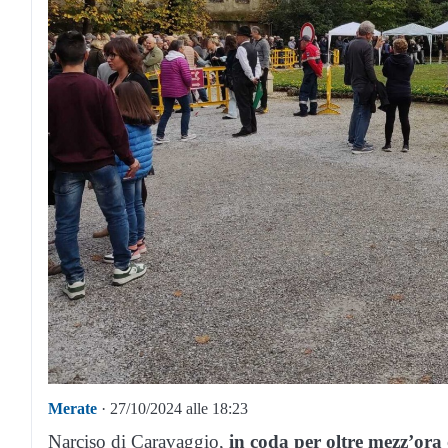
Merate
· 27/10/2024 alle 18:23
Narciso di Caravaggio,
in coda per oltre mezz’ora