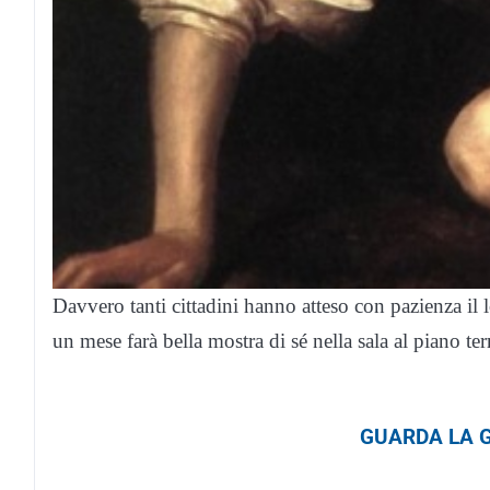
Davvero tanti cittadini hanno atteso con pazienza il 
un mese farà bella mostra di sé nella sala al piano te
GUARDA LA G