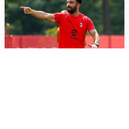
LE PAROLE
Milan, Amorim: “Sapevamo delle difficoltà, faremo
delle scelte”
LE PAROLE
Juventus, Spalletti soddisfatto: “I nuovi? Li ho visti
molto bene”
AMICHEVOLI
Il Milan crolla contro il Chelsea: 3-0 e prima sconfitta
per Amorim