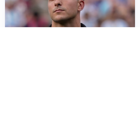
IL NOME NUOVO
Napoli, Musso resta un’opzione per la porta
TITOLARE IN CAMPIONATO
Inter, tocca a Pio Esposito: Chivu gli affida l’attacco
LE PAROLE
Spalletti prepara la Juve: “Con l’Inter servirà essere
squadra”
LONTANO DALL'ITALIA
Vlahovic, rebus futuro: Besiktas e Atletico si
contendono il serbo
Altre notizie