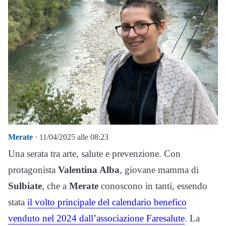
Merate
· 11/04/2025 alle 08:23
Una serata tra arte, salute e prevenzione. Con
protagonista
Valentina Alba
, giovane mamma di
Sulbiate
, che a
Merate
conoscono in tanti, essendo
stata
il volto principale del calendario benefico
venduto nel 2024 dall’associazione Faresalute
. La