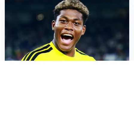
MERCATO JUVE
La Juventus vuole Suzuki, ma il Psg è avanti
CALCIOMERCATO
Inter, Frattesi blocca il mercato nerazzurro: la
situazione
SERIE A
Roma, troppi gol subiti: Gasp deve lavorare in difesa