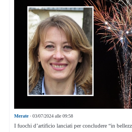
Merate
· 03/07/2024 alle 09:58
I fuochi d’artificio lanciati per concludere “in bellezz