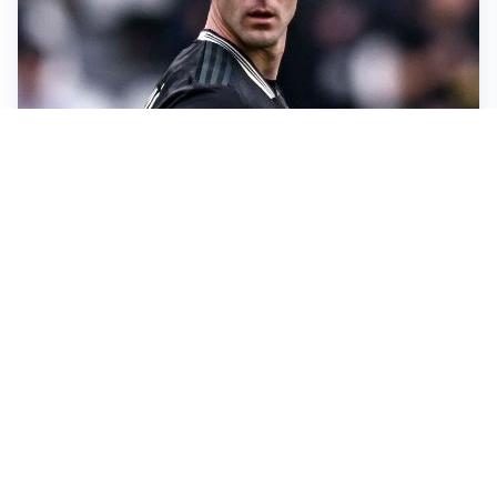
LA SVOLTA
Il Besiktas conferma: “Stiamo lavorando e parlando
con Vlahovic”
MERCATO JUVE
La Juve accelera per Suzuki e Lucumi, lo United apre
per Zirkzee
MERCATO MILAN
Milan, il mercato aspetta la svolta
MERCATO INTER
Dimarco verso il rinnovo fino al 2030, ma si complica