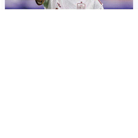
AFFARE IN CHIUSURA
Barcellona, colpo Rodri: battuto il Real Madrid
MOTIVATO
Douglas Luiz dice no all’Everton e punta sulla
Juventus
RIENTRO A RILENTO
Alcaraz, US Open lontano: la corsa contro il tempo
continua
RINNOVO VICINO
Inter, Dimarco verso il rinnovo fino al 2030
Altre notizie
VIDEO PIÙ VISTI