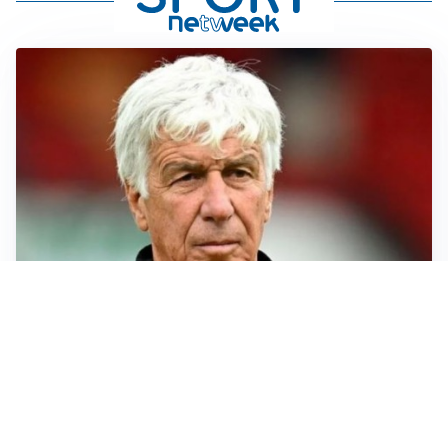
SERIE A
Roma, troppi gol subiti: Gasp deve lavorare in difesa
SERIE A
Milan, quanto lavoro per Amorim: il campo parla
chiaro