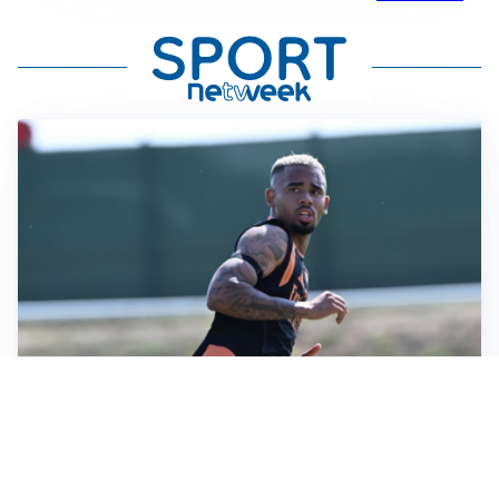
LA VOCE
Napoli, spunta Gabriel Jesus: tutto dipende da Lukaku
LA NUOVA ITALIA