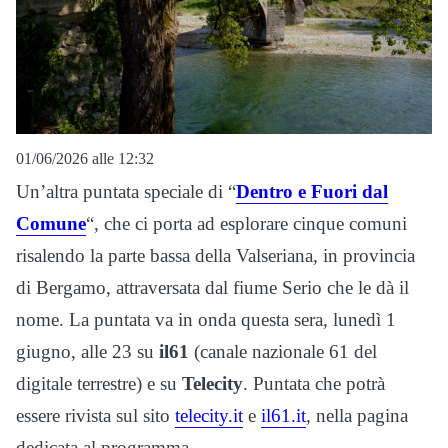
01/06/2026 alle 12:32
Un’altra puntata speciale di “
Dentro e Fuori dal
Comune
“, che ci porta ad esplorare cinque comuni
risalendo la parte bassa della Valseriana, in provincia
di Bergamo, attraversata dal fiume Serio che le dà il
nome. La puntata va in onda questa sera, lunedì 1
giugno, alle 23 su
il61
(canale nazionale 61 del
digitale terrestre) e su
Telecity
. Puntata che potrà
essere rivista sul sito
telecity.it
e
il61.it
, nella pagina
dedicata al programma.