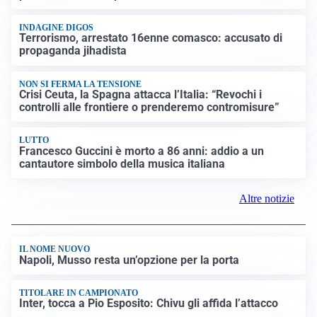
FRIZIONI TRA PAESI
Strage di Crans-Montana, la Svizzera nega all’Italia la
parte civile: Roma presenta ricorso
INDAGINE DIGOS
Terrorismo, arrestato 16enne comasco: accusato di
propaganda jihadista
NON SI FERMA LA TENSIONE
Crisi Ceuta, la Spagna attacca l’Italia: “Revochi i
controlli alle frontiere o prenderemo contromisure”