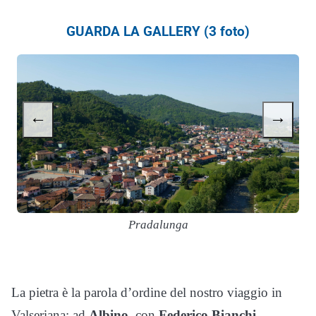
GUARDA LA GALLERY (3 foto)
←
→
Pradalunga
La pietra è la parola d’ordine del nostro viaggio in
Valseriana: ad
Albino
, con
Federico Bianchi