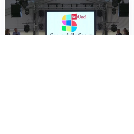
TAGLIO DEL NASTRO
Barzio, al via la 61ª Sagra delle Sagre: la nuova
formula è “60+UNO”
DRAMMA
Incendio Moregallo, ancora in azione Canadair ed
elicotteri: resta chiusa la SP583
ROGO
Fiamme sul Monte Moregallo: è allarme incendi
boschivi