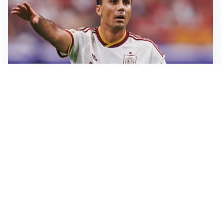
AFFARE IN CHIUSURA
Barcellona, colpo Rodri: battuto il Real Madrid
MOTIVATO
Douglas Luiz dice no all’Everton e punta sulla
Juventus
RIENTRO A RILENTO
Alcaraz, US Open lontano: la corsa contro il tempo
continua
RINNOVO VICINO
Inter, Dimarco verso il rinnovo fino al 2030