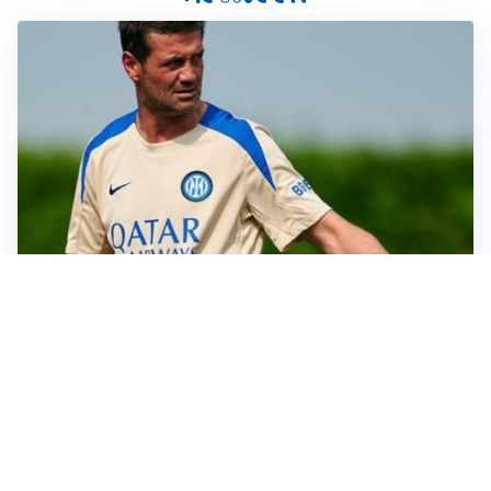
AMICHEVOLI
Juventus-Inter, antipasto di Serie A: le probabili
formazioni
IL NOME NUOVO
Napoli, Musso resta un’opzione per la porta
TITOLARE IN CAMPIONATO