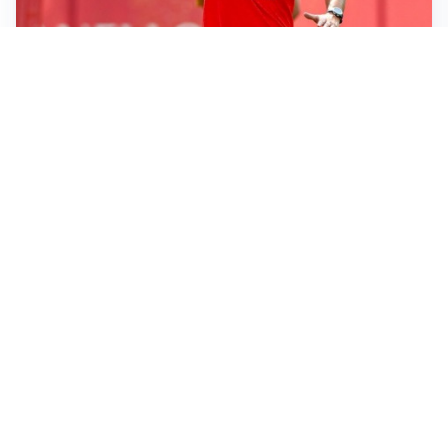
LE PAROLE
Milan, Amorim: “Sapevamo delle difficoltà, faremo
delle scelte”
LE PAROLE
Juventus, Spalletti soddisfatto: “I nuovi? Li ho visti
molto bene”
AMICHEVOLI
Il Milan crolla contro il Chelsea: 3-0 e prima sconfitta
per Amorim
AMICHEVOLI
Inter, Chivu soddisfatto: “Buona prova, non esistono
gerarchie”
Altre notizie