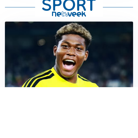
MERCATO JUVE
La Juventus vuole Suzuki, ma il Psg è avanti
CALCIOMERCATO
Inter, Frattesi blocca il mercato nerazzurro: la