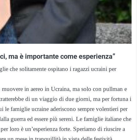
ici, ma è importante come esperienza”
glie che solitamente ospitano i ragazzi ucraini per
ù muovere in aereo in Ucraina, ma solo con pullman e
i tratterebbe di un viaggio di due giorni, ma per fortuna i
ui le famiglie ucraine aderiscono sempre volentieri per
lla guerra ed essere più sereni. Le famiglie italiane che
er loro è un’esperienza forte. Speriamo di riuscire a
 un mese in tranquillità in vista delle festività