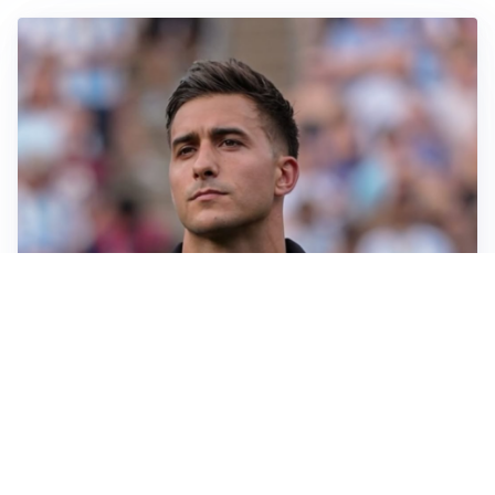
IL NOME NUOVO
Napoli, Musso resta un’opzione per la porta
TITOLARE IN CAMPIONATO
Inter, tocca a Pio Esposito: Chivu gli affida l’attacco
LE PAROLE
Spalletti prepara la Juve: “Con l’Inter servirà essere