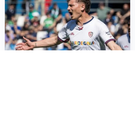
CALCIOMERCATO
Cagliari, il caso Esposito continua. Intanto arriva
Maldini
CALCIOMERCATO
Napoli, il solito Lukaku: non si presenta in ritiro, è
rottura
AMICHEVOLI
Inter, Chivu: “Vedo una crescita, il risultato non conta”