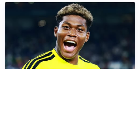
MERCATO JUVE
La Juventus vuole Suzuki, ma il Psg è avanti
CALCIOMERCATO
Inter, Frattesi blocca il mercato nerazzurro: la
situazione
SERIE A