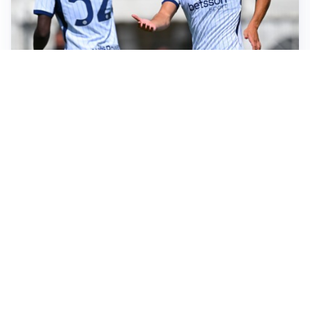
TITOLARE IN CAMPIONATO
Inter, tocca a Pio Esposito: Chivu gli affida l’attacco
LE PAROLE
Spalletti prepara la Juve: “Con l’Inter servirà essere
squadra”
LONTANO DALL'ITALIA
Vlahovic, rebus futuro: Besiktas e Atletico si
contendono il serbo
TENSIONE NELL'ARIA
Roma, il caso Gasperini e il rebus del trequartista
Altre notizie