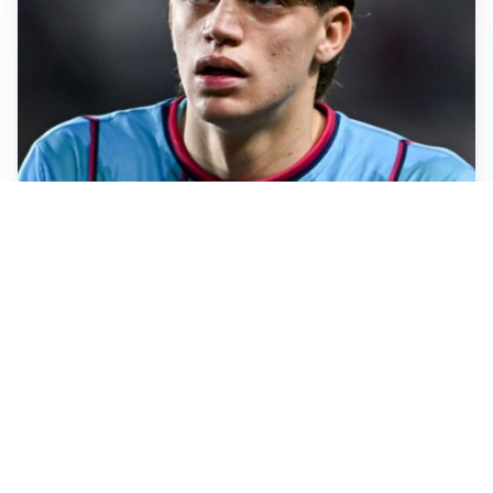
PREMIER LEAGUE
Palestra ammette: “Il Chelsea? Ho sempre sognato la
Premier”
CALCIOMERCATO
Milan, ufficiale la risoluzione di Bennacer: il
comunicato
AMICHEVOLI
Milan, altro test per Amorim: le possibili scelte per il
Chelsea