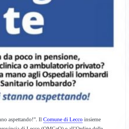
anno aspettando!”. Il
Comune di Lecco
insieme
 provincia di Lecco (OMCeO) e all’Ordine delle