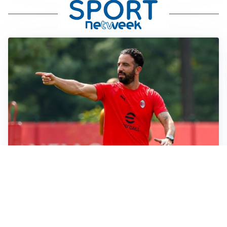
LE PAROLE
Milan, Amorim: “Sapevamo delle difficoltà, faremo
delle scelte”
LE PAROLE
Juventus, Spalletti soddisfatto: “I nuovi? Li ho visti